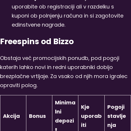
uporabite ob registraciji ali v razdelku s
kuponi ob polnjenju računa in si zagotovite
edinstvene nagrade.
Freespins od Bizzo
Obstaja več promocijskih ponudb, pod pogoji
katerih lahko novi in redni uporabniki dobijo
brezplačne vrtljaje. Za vsako od njih mora igralec
opraviti polog.
Minima
Kje
Pogoji
lni
Akcija
Bonus
uporab
stavlje
depozi
iti
nja
t