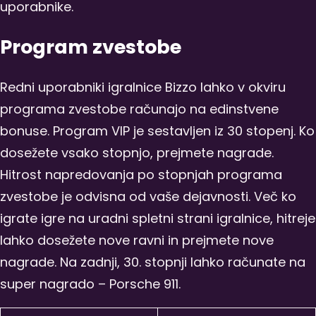
uporabnike.
Program zvestobe
Redni uporabniki igralnice Bizzo lahko v okviru
programa zvestobe računajo na edinstvene
bonuse. Program VIP je sestavljen iz 30 stopenj. Ko
dosežete vsako stopnjo, prejmete nagrade.
Hitrost napredovanja po stopnjah programa
zvestobe je odvisna od vaše dejavnosti. Več ko
igrate igre na uradni spletni strani igralnice, hitreje
lahko dosežete nove ravni in prejmete nove
nagrade. Na zadnji, 30. stopnji lahko računate na
super nagrado – Porsche 911.