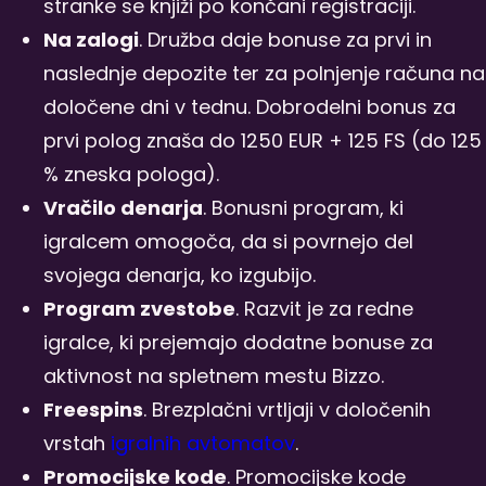
stranke se knjiži po končani registraciji.
Na zalogi
. Družba daje bonuse za prvi in
naslednje depozite ter za polnjenje računa na
določene dni v tednu. Dobrodelni bonus za
prvi polog znaša do 1250 EUR + 125 FS (do 125
% zneska pologa).
Vračilo denarja
. Bonusni program, ki
igralcem omogoča, da si povrnejo del
svojega denarja, ko izgubijo.
Program zvestobe
. Razvit je za redne
igralce, ki prejemajo dodatne bonuse za
aktivnost na spletnem mestu Bizzo.
Freespins
. Brezplačni vrtljaji v določenih
vrstah
igralnih avtomatov
.
Promocijske kode
. Promocijske kode