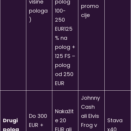
višine
polog
promo
pologa
100-
cije
)
250
EUR125
% na
polog +
125 FS –
polog
od 250
EUR
Johnny
Cash
Nakažit
Do 300
ali Elvis
Drugi
e 20
Stava
EUR +
Frog v
polog
EUR ali
x40